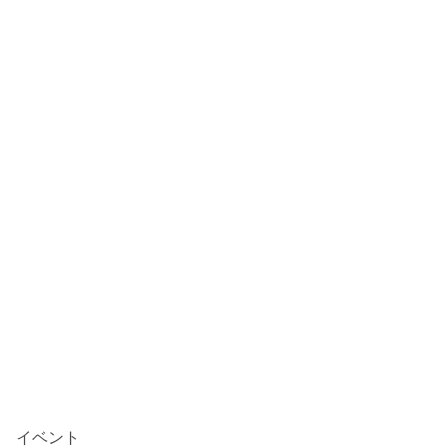
堺のニュース
グルメ情報
インタビュー・特集
イベント
文化・歴史
連載・コラム
政治・行政
事件・事故
イベント